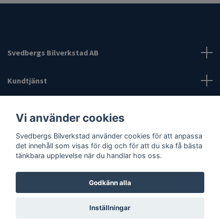
Svedbergs Bilverkstad AB
Kundtjänst
Information
Vi använder cookies
Sociala medier
Svedbergs Bilverkstad använder cookies för att anpassa
det innehåll som visas för dig och för att du ska få bästa
tänkbara upplevelse när du handlar hos oss.
Godkänn alla
© 2026 Svedbergs Bilverkstad
Inställningar