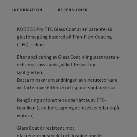
INFORMATION
RECENSIONER
KORREK Pro TFC Glass Coat är en patenterad
glasförsegling baserad på Thin-Film-Coating
(TFC) -teknik.
Efter applicering av Glass Coat blir glaset vatten-
och smutsavvisande, vilket förbättrar
synligheten.
Detta minskar användningen av vindrutetorkare
vid farter över 60 km/h och sparar spolarvätska.
Rengöring av fönstren underlättas av TFC-
tekniken (t.ex. borttagning av insekter eller is på
vintern).
Glass Coat är resistent mot
glasrengöringsmedel och lösningsmedel.