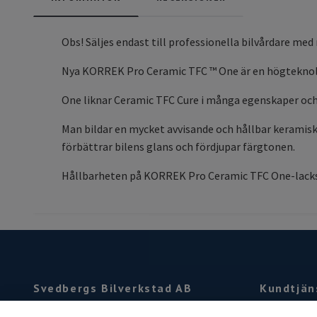
Obs! Säljes endast till professionella bilvårdare med
Nya KORREK Pro Ceramic TFC ™ One är en högteknologi
One liknar Ceramic TFC Cure i många egenskaper och
Man bildar en mycket avvisande och hållbar keramisk 
förbättrar bilens glans och fördjupar färgtonen.
Hållbarheten på KORREK Pro Ceramic TFC One-lacksky
Svedbergs Bilverkstad AB
Kundtjän