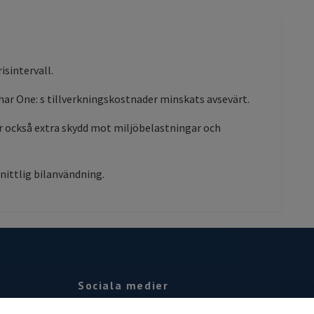
sintervall.
ar One: s tillverkningskostnader minskats avsevärt.
er också extra skydd mot miljöbelastningar och
ittlig bilanvändning.
Sociala medier