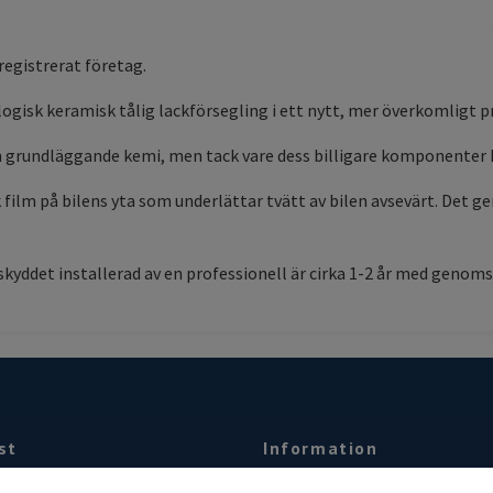
 registrerat företag.
sk keramisk tålig lackförsegling i ett nytt, mer överkomligt pri
 grundläggande kemi, men tack vare dess billigare komponenter h
film på bilens yta som underlättar tvätt av bilen avsevärt. Det g
ddet installerad av en professionell är cirka 1-2 år med genomsn
st
Information