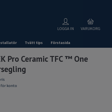
0
LOGGA IN
VARUKORG
nstallatör
Tvätt tips
Förstasida
K Pro Ceramic TFC ™ One
rsegling
ris
 för konto