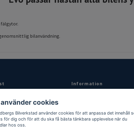
 fälgytor.
 genomsnittlig bilanvändning.
st
Information
t kontakta oss på
Kontakt
 använder cookies
bergsbil.se
eller ring oss på 08-
Om oss
dbergs Bilverkstad använder cookies för att anpassa det innehåll 
Köpvillkor
as för dig och för att du ska få bästa tänkbara upplevelse när du
dlar hos oss.