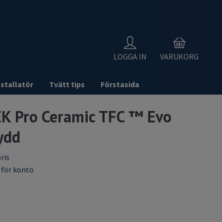
0
LOGGA IN
VARUKORG
nstallatör
Tvätt tips
Förstasida
K Pro Ceramic TFC ™ Evo
ydd
ris
 för konto