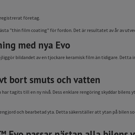
 registrerat företag.
a "thin film coating" för fordon. Det är resultatet av år av utv
ning med nya Evo
liggör bildandet av en tjockare keramisk film än tidigare. Detta
vt bort smuts och vatten
ar tagits till en ny nivå.
Dess enklare rengöring skyddar bilens yt
ngjord och bearbetad yta. Detta säkerställer att ytan på bilen som
Evo passar nästan alla bilens yt