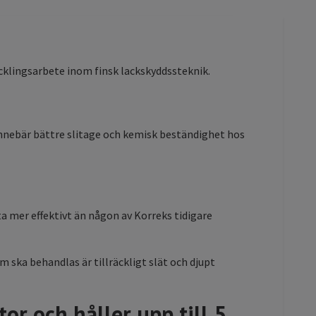
ecklingsarbete inom finsk lackskyddssteknik.
 innebär bättre slitage och kemisk beständighet hos
a mer effektivt än någon av Korreks tidigare
 ska behandlas är tillräckligt slät och djupt
or och håller upp till 5